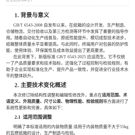
2026-04-27
1.
背景与意义
GB/T 6543-2008 自发布以来，在纸箱的设计开发、生产制造、
仓储物流、交付验收以及第三方检测等环节中发挥了重要的指导作
用。随着自动化生产线普及、原纸性能提升、模切成型技术进步，
纸箱整体质量水平显著提高。与此同时，终端用户对包装的防护性
能、使用体验、环保属性及成本效益提出了更高要求。
在此背景下，新版标准
GB/T 6543-2025 应运而生。它不仅统
一了产品质量要求和技术指标，还强化了过程控制与检验规则，有
助于企业实现标准化生产、提升产品一致性，并促进全行业技术水
平的整体跃升。
2.
主要技术变化概述
本次修订除结构性调整和编辑性修改外，重点在
适用范围、术
语定义、外观质量、尺寸公差、物理性能、检验规则
等方面进行了
系统性更新和完善，具体如下：
2.1
适用范围调整
明确
了
本标准适用
的
内装物质量
:
适用于内装物质量不大于
55kg
的瓦楞纸箱的设计、生产制造与检验。