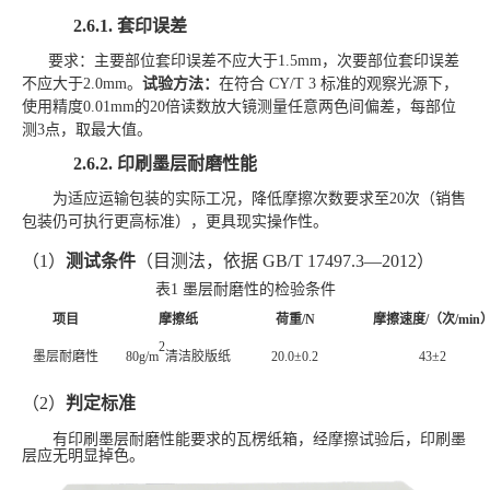
2.6.1.
套印误差
要求：主要部位套印误差不应大于
1.5mm，次要部位套印误差
不应大于2.0mm。
试验方法：
在符合
CY/T 3 标准的观察光源下，
使用精度0.01mm的20倍读数放大镜测量任意两色间偏差，每部位
测3点，取最大值。
2.6.2.
印刷
墨层耐磨性能
为适应运输包装的实际工况，降低摩擦次数要求至
20次（销售
包装仍可执行更高标准），更具现实操作性。
（1）
测试条件
（目测法，依据
GB/T 17497.3—2012）
表
1 墨层耐磨性的检验条件
项目
摩擦纸
荷重
/N
摩擦速度
/（次/min
2
墨层耐磨性
80g/m
清洁胶版纸
20.0±0.2
43±2
（2）
判定标准
有印刷墨层耐磨性能要求的瓦楞纸箱，经摩擦试验后，印刷墨
层应无明显掉色。