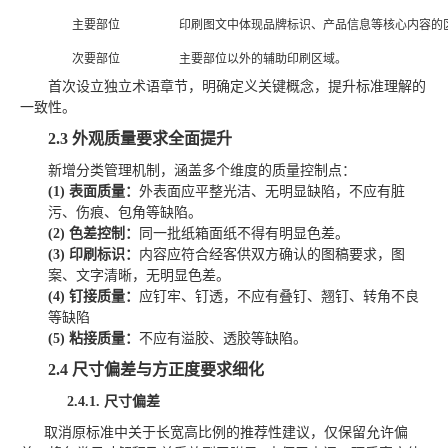
主要部位
印刷图文中体现品牌标识、产品信息等核心内容的
次要部位
主要部位以外的辅助印刷区域。
首次设立独立术语章节，明确定义关键概念，提升标准理解的
一致性
。
2.3
外观质量要求全面提升
新增分类管理机制，涵盖多个维度的质量控制点：
(1)
表面质量
：
外表面应平整光洁、无明显缺陷，不应有脏
污、伤痕、包角等缺陷。
(2)
色差控制：
同一批
纸箱
面纸不得有明显色差。
(3)
印刷
标识
：
内容应符合经客供双方确认的图稿要求，图
案、文字清晰，无明显色差。
(4)
钉接质量：
应钉牢、钉透，不应有叠钉、翘钉、转角不良
等缺陷
(5)
粘接质量：
不应有溢胶、透胶等缺陷。
2.4
尺寸偏差与方正度要求细化
2.4.1.
尺寸偏差
取消原标准中关于长宽高比例的推荐性建议，仅保留允许偏