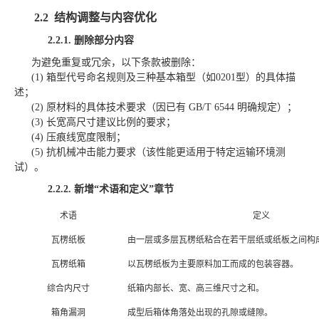
2.2
结构调整与内容优化
2.2.1.
删除部分内容
为避免重复或冗余，以下条款被删除：
(1)
箱型代号命名规则及三种基本箱型（如
0201型）的具体描
述；
(2)
原材料的具体技术要求（因已有
GB/T 6544 明确规定）；
(3)
长宽高尺寸建议比例的要求；
(4)
压痕线宽度限制；
(5)
抗机械冲击能力要求（该性能更适用于特定运输环境测
试）。
2.2.2.
新增
“术语和定义”章节
术语
定义
瓦楞纸板
由一层或多层瓦楞纸粘合在若干层纸或纸板之间构
瓦楞纸箱
以瓦楞纸板为主要原料加工而成的包装容器。
综合内尺寸
纸箱内部长、宽、高三维尺寸之和。
箱角漏洞
成型后箱体角落处出现的孔隙或缝隙。