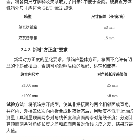
差，将各类尺寸解释及关系放到了附录
C中便于查阅。硬质直方体
纸箱外尺寸
应
符合
GB/T 4892 规定。
箱型
尺寸偏差（长
/宽/高）
单瓦楞纸箱
±3 mm
双瓦楞纸箱
±5 mm
2.4.2.
新增
“方正度”要求
新增对方正度的量化
要求。
纸箱应整体方正，箱面不允许有明
显的歪斜或扭曲，否则可能影响后续的堆码、运输和储存。
综合内尺寸
对角线长度差限值
≤1000 mm
≤5 mm
>1000 mm
≤8 mm
试验方法：
将纸箱撑开成型，使其非搭接面的两个相邻面成直角，
并将内、外摇盖依次向内折合成封箱状态后，用精度不低于
1mm的
测量工具测量顶面两条对角线长度和底面两条对角线长度；分别计
算顶面两条对角线长度之差和底面两条对角线长度之差，结果取最
大值。