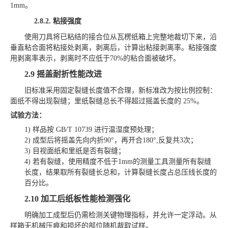
1mm。
2.8.2.
粘接强度
使用刀具将已粘结的接合位从瓦楞纸箱上完整地裁切下来，沿
垂直粘合面将粘接处剥离，剥离后，计算出粘接剥离率。粘接强度
用剥离率表示，剥离时不应低于
70%的粘合面被破坏。
2.9
摇盖耐折性能改进
旧标准采用固定裂缝长度值不合理，新标准改为按比例控制：
面纸不得出现裂缝；里纸裂缝总长不得超过摇盖长度的
25%。
试验方法：
1)
样品按
GB/T 10739 进行温湿度预处理；
2)
成型后将摇盖先向内折
90°，再开合180°
,
反复共
3次；
3)
目视面纸和里纸是否有裂缝；
4)
若有裂缝，使用精度不低于
1mm的测量工具测量所有裂缝
长度，结果取所有裂缝长总和，计算裂缝长度占总压线长度的
百分比
。
2.10
加工后纸板性能检测强化
明确加工成型后仍需检测关键物理指标，并允许一定浮动
。从
样箱无机械压痕和损坏的部位随机裁取试样。