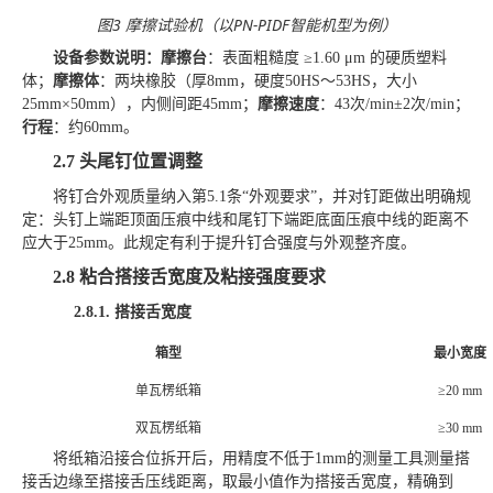
图
3 摩擦试验机（以PN-PIDF智能机型为例）
设备参数说明：
摩擦台
：表面粗糙度
≥1.60 μm 的硬质塑料
体
；
摩擦体
：两块橡胶（厚
8mm，硬度50HS～53HS，
大小
25mm×50mm），内侧间距45mm；
摩擦速度
：
43次/min±2次/min；
行程
：
约
60mm。
2.7
头尾钉位置调整
将钉合外观质量纳入第
5.1条“外观要求”，并对钉距做出明确规
定：头钉上端距顶面压痕中线和尾钉下端距底面压痕中线的距离不
应大于25mm。此规定有利于提升钉合强度与外观整齐度。
2.8
粘合搭接舌宽度及粘接强度要求
2.8.1.
搭接舌宽度
箱型
最小宽度
单瓦楞纸箱
≥20 mm
双瓦楞纸箱
≥30 mm
将纸箱沿接合位拆开后，用精度不低于
1mm的测量工具测量搭
接舌边缘至搭接舌压线距离，取最小值作为搭接舌宽度，精确到