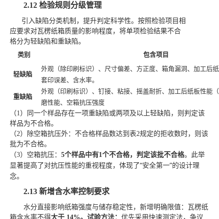
2.12
检验规则分级管理
引入缺陷分类机制，提升判定科学性
。按照检验项目相
应要求对瓦楞纸箱质量的影响程度，将单项检验结果不合
格分为轻缺陷和重缺陷。
类别
包含项目
外观（除印刷标识）、尺寸偏差、方正度、箱角漏洞、加工后纸
轻缺陷
套印误差、含水率。
外观（印刷标识）、钉接、粘接、摇盖耐折、加工后纸板性能（
重缺陷
磨性能、空箱抗压强度
（
1）
同一个样品存在一项重缺陷或两项及以上轻缺陷，则判定该
样品为不合格。
（
2）
除空箱抗压外
：
不合格样品数达到表
2规定的拒收数时，则该
批为不合格。
此举
（
3）
空箱抗压
：
5个样品中有
1
个不合格，判定该批不合格
。
显著提高了对抗压性能的重视程度，体现了
“安全第一”的设计理
念。
2.13
新增含水率控制要求
水分直接影响纸箱强度与储存稳定性，新增明确限值：
瓦楞纸
箱含水率不得
大于
14%。
试验方法
：
优先采用快速测定法，争议