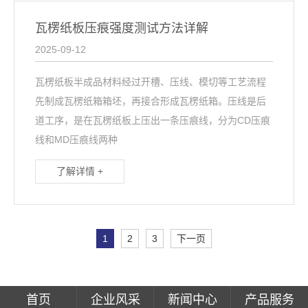
瓦楞纸板压痕强度测试方法详解
2025-09-12
瓦楞纸板半成品材料经过开槽、压线、模切等工艺流程
先制成瓦楞纸箱箱坯，再接合形成瓦楞纸箱。压线是后
道工序，是在瓦楞纸板上压出一条压痕线，分为CD压痕
线和MD压痕线两种
了解详情 +
1
2
3
下一页
首页
企业风采
新闻中心
产品服务