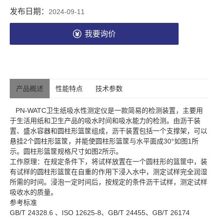
发布日期：
2024-09-11
我要询价
产品概述
性能特点
技术参数
PN-WATC卫生纸吸水性测定仪是一款简易的检测装置，主要用
于生活用纸和卫生产品的吸水时间和吸水能力的检测。由沥干装
置、盛水容器和圆柱形篮筐组成，沥干装置包括一个支撑架，可以
悬挂2个圆柱形篮筐，并能使圆柱形篮筐与水平面成30°如图1所
示。圆柱形篮筐规格尺寸如图2所示。
工作原理：在规定条件下，将试样放置在一个圆柱形的篮筐中，装
有试样的圆柱形篮筐在自重的作用下浸入水中，测定试样完全润湿
所需的时间。浸泡一定时间后，按规定的条件沥干试样，测定试样
吸收水的质量。
参考标准
GB/T 24328.6 、ISO 12625-8、GB/T 24455、GB/T 26174